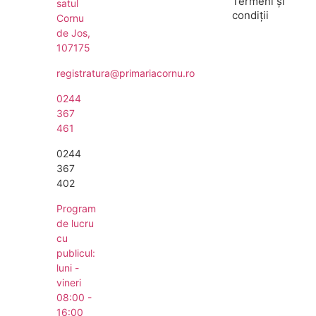
Termeni și
satul
condiții
Cornu
de Jos,
107175
registratura@primariacornu.ro
0244
367
461
0244
367
402
Program
de lucru
cu
publicul:
luni -
vineri
08:00 -
16:00